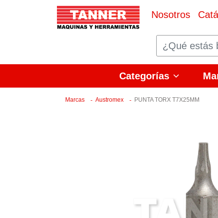
Nosotros
Catá
Categorías
Ma
Marcas
Austromex
PUNTA TORX T7X25MM