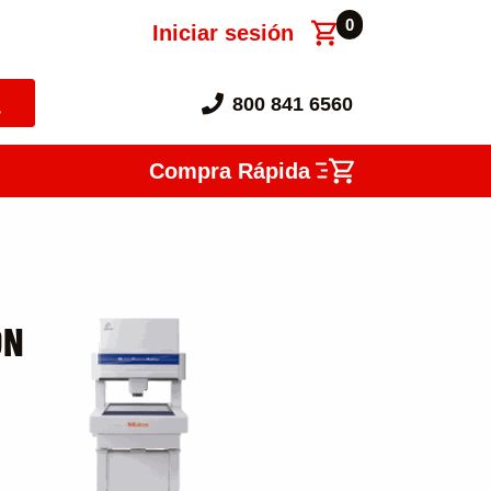
0
Iniciar sesión
800 841 6560
Compra Rápida
ÓN