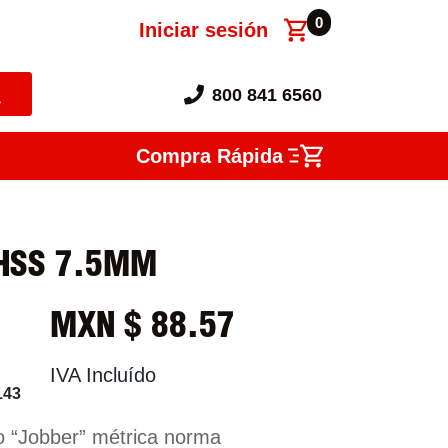
0
Iniciar sesión
800 841 6560
Compra Rápida
HSS 7.5MM
MXN $
88.57
IVA Incluído
143
o “Jobber” métrica norma