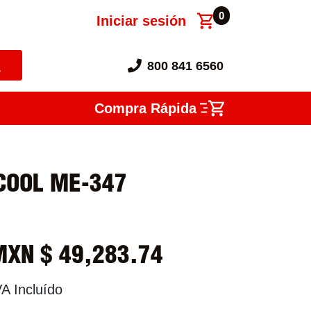
0
Iniciar sesión
800 841 6560
Compra Rápida
OOL ME-347
MXN $
49,283.74
VA Incluído